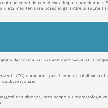
pronta occidentale con elevato impatto ambientale. So
a dieta mediterranea possono garantire la salute fisic
rafia del torace nei pazienti cardio-operati all’ingres
izzata (TC) coronarica per ricerca di calcificazioni
o cardiovascolare.
oggetti con sincope, presincope o sintomatologia vert
a.