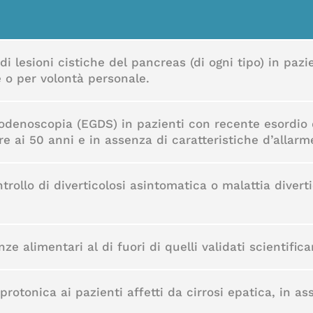
i lesioni cistiche del pancreas (di ogni tipo) in pazi
e o per volontà personale.
denoscopia (EGDS) in pazienti con recente esordio d
re ai 50 anni e in assenza di caratteristiche d’allarm
rollo di diverticolosi asintomatica o malattia divert
ze alimentari al di fuori di quelli validati scientifica
rotonica ai pazienti affetti da cirrosi epatica, in as