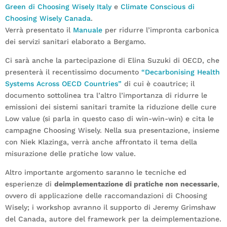
Green di Choosing Wisely Italy
e
Climate Conscious di
Choosing Wisely Canada
.
Verrà presentato il
Manuale
per ridurre l’impronta carbonica
dei servizi sanitari elaborato a Bergamo.
Ci sarà anche la partecipazione di Elina Suzuki di OECD, che
presenterà il recentissimo documento
“Decarbonising Health
Systems Across OECD Countries”
di cui è coautrice; il
documento sottolinea tra l’altro l’importanza di ridurre le
emissioni dei sistemi sanitari tramite la riduzione delle cure
Low value (si parla in questo caso di win-win-win) e cita le
campagne Choosing Wisely. Nella sua presentazione, insieme
con Niek Klazinga, verrà anche affrontato il tema della
misurazione delle pratiche low value.
Altro importante argomento saranno le tecniche ed
esperienze di
deimplementazione di pratiche non necessarie
,
ovvero di applicazione delle raccomandazioni di Choosing
Wisely; i workshop avranno il supporto di Jeremy Grimshaw
del Canada, autore del framework per la deimplementazione.