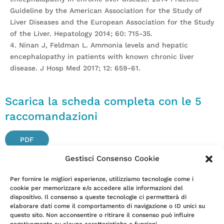
Guideline by the American Association for the Study of
Liver Diseases and the European Association for the Study
of the Liver. Hepatology 2014; 60: 715-35.
4. Ninan J, Feldman L. Ammonia levels and hepatic
encephalopathy in patients with known chronic liver
disease. J Hosp Med 2017; 12: 659-61.
Scarica la scheda completa con le 5
raccomandazioni
PDF
Gestisci Consenso Cookie
Per fornire le migliori esperienze, utilizziamo tecnologie come i
Tutte le informazioni sopra riportate non sostituiscono la
cookie per memorizzare e/o accedere alle informazioni del
dispositivo. Il consenso a queste tecnologie ci permetterà di
valutazione e il giudizio del professionista. Per ogni
elaborare dati come il comportamento di navigazione o ID unici su
quesito relativo alle pratiche sopra individuate, con
questo sito. Non acconsentire o ritirare il consenso può influire
riferimento alla propria specifica situazione clinica, è