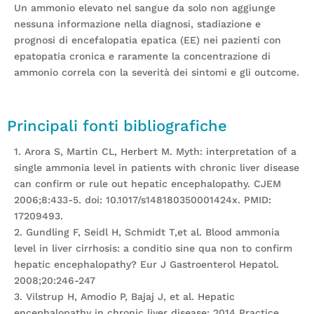
Un ammonio elevato nel sangue da solo non aggiunge
nessuna informazione nella diagnosi, stadiazione e
prognosi di encefalopatia epatica (EE) nei pazienti con
epatopatia cronica e raramente la concentrazione di
ammonio correla con la severità dei sintomi e gli outcome.
Principali fonti bibliografiche
1. Arora S, Martin CL, Herbert M. Myth: interpretation of a
single ammonia level in patients with chronic liver disease
can confirm or rule out hepatic encephalopathy. CJEM
2006;8:433-5. doi: 10.1017/s148180350001424x. PMID:
17209493.
2. Gundling F, Seidl H, Schmidt T,et al. Blood ammonia
level in liver cirrhosis: a conditio sine qua non to confirm
hepatic encephalopathy? Eur J Gastroenterol Hepatol.
2008;20:246-247
3. Vilstrup H, Amodio P, Bajaj J, et al. Hepatic
encephalopathy in chronic liver disease: 2014 Practice