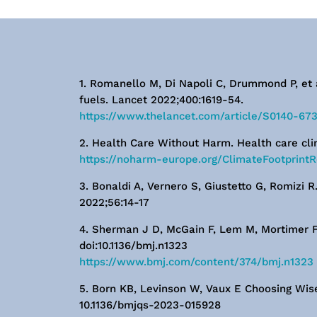
1. Romanello M, Di Napoli C, Drummond P, et 
fuels. Lancet 2022;400:1619-54.
https://www.thelancet.com/article/S0140-673
2. Health Care Without Harm. Health care clim
https://noharm-europe.org/ClimateFootprintR
3. Bonaldi A, Vernero S, Giustetto G, Romizi R.
2022;56:14-17
4. Sherman J D, McGain F, Lem M, Mortimer F, 
doi:10.1136/bmj.n1323
https://www.bmj.com/content/374/bmj.n1323
5. Born KB, Levinson W, Vaux E Choosing Wisely
10.1136/bmjqs-2023-015928