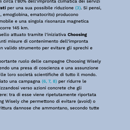
i circa l’80% dell’impronta climatica dei servizi
sti
per una sua possibile riduzione
(3)
. Si pensi,
a, emoglobina, ematocrito) producono
omobile e una singola risonanza magnetica
rcorre 145 km.
ello attuato tramite l’iniziativa
Choosing
anti misure di contenimento dell’impronta
un valido strumento per evitare gli sprechi e
portante ruolo delle campagne Choosing Wisely
rendo una presa di coscienza e una assunzione
lle loro società scientifiche di tutto il mondo.
ciato una campagna
(6, 7, 8)
per ridurre le
rizzandosi verso azioni concrete che gli
re: tra di esse viene ripetutamente riportata
ng Wisely che permettono di evitare (avoid) o
dirittura dannose che ammontano, secondo tutte