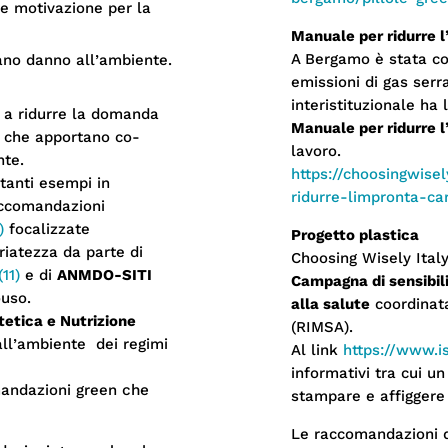
ore motivazione per la
Manuale per ridurre l
A Bergamo è stata cos
ano danno all’ambiente.
emissioni di gas serra
interistituzionale ha 
 a ridurre la domanda
Manuale per ridurre l
a, che apportano co-
lavoro.
nte.
https://choosingwise
tanti esempi in
ridurre-limpronta-ca
accomandazioni
)
focalizzate
Progetto plastica
riatezza da parte di
Choosing Wisely Italy
(11)
e di
ANMDO-SITI
Campagna di sensibili
ouso.
alla salute
coordinata
tetica e Nutrizione
(RIMSA).
 all’ambiente dei regimi
Al link
https://www.is
informativi tra cui un
mandazioni green
che
stampare e affiggere 
Le raccomandazioni di