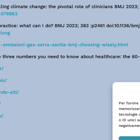
kling climate change: the pivotal role of clinicians BMJ 202
-076963
practice: what can I do? BMJ 2023; 383 :p2461 doi:10.1136/bm
.long
re-emissioni-gas-serra-sanita-bmj-choosing-wisely.html
The three numbers you need to know about healthcare: the 60
e/
pio/
mdo-siti/
Per fornire
/
memorizzare
tecnologie 
o/
o ID unici s
negativamen