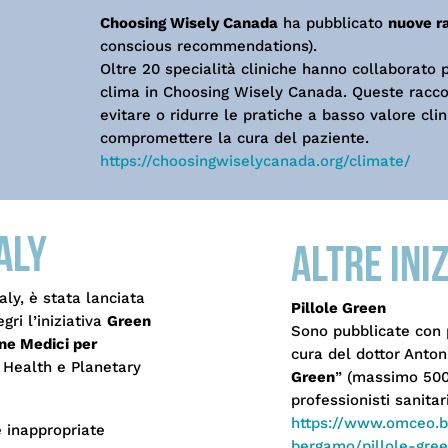
Choosing Wisely Canada
ha pubblicato
nuove r
conscious recommendations).
Oltre 20 specialità cliniche hanno collaborato 
clima in Choosing Wisely Canada. Queste racco
evitare o ridurre le pratiche a basso valore cl
compromettere la cura del paziente.
https://choosingwiselycanada.org/climate/
aly
Altre ini
aly, è stata lanciata
Pillole Green
ri l’iniziativa
Green
Sono pubblicate con 
ne Medici per
cura del dottor Antonio
 Health e Planetary
Green
” (massimo 500 
professionisti sanitar
https://www.omceo.bg
 inappropriate
bergamo/pillole-gree