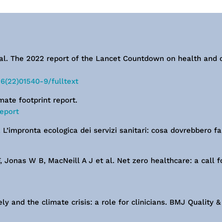
al. The 2022 report of the Lancet Countdown on health and c
6(22)01540-9/fulltext
ate footprint report.
eport
 L’impronta ecologica dei servizi sanitari: cosa dovrebbero far
Jonas W B, MacNeill A J et al. Net zero healthcare: a call fo
 and the climate crisis: a role for clinicians. BMJ Quality &