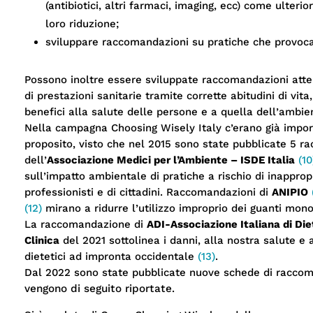
(antibiotici, altri farmaci, imaging, ecc) come ulteri
loro riduzione;
sviluppare raccomandazioni su pratiche che provoc
Possono inoltre essere sviluppate raccomandazioni atte
di prestazioni sanitarie tramite corrette abitudini di vit
benefici alla salute delle persone e a quella dell’ambie
Nella campagna Choosing Wisely Italy c’erano già impor
proposito, visto che nel 2015 sono state pubblicate 5 r
dell’
Associazione Medici per l’Ambiente – ISDE Italia
(10
sull’impatto ambientale di pratiche a rischio di inapprop
professionisti e di cittadini. Raccomandazioni di
ANIPIO
(12)
mirano a ridurre l’utilizzo improprio dei guanti mon
La raccomandazione di
ADI-Associazione Italiana di Die
Clinica
del 2021 sottolinea i danni, alla nostra salute e
dietetici ad impronta occidentale
(13)
.
Dal 2022 sono state pubblicate nuove schede di racco
vengono di seguito riportate
.