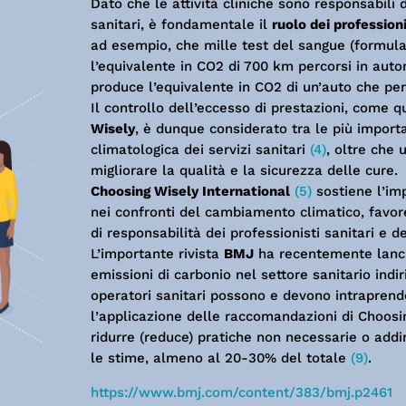
Dato che le attività cliniche sono responsabili d
sanitari, è fondamentale il
ruolo dei professioni
ad esempio, che mille test del sangue (formul
l’equivalente in CO2 di 700 km percorsi in aut
produce l’equivalente in CO2 di un’auto che pe
Il controllo dell’eccesso di prestazioni, come qu
Wisely
, è dunque considerato tra le più import
climatologica dei servizi sanitari
(4)
, oltre che 
migliorare la qualità e la sicurezza delle cure.
Choosing Wisely International
(5)
sostiene l’im
nei confronti del cambiamento climatico, favo
di responsabilità dei professionisti sanitari e de
L’importante rivista
BMJ
ha recentemente lan
emissioni di carbonio nel settore sanitario indi
operatori sanitari possono e devono intraprende
l’applicazione delle raccomandazioni di Choosi
ridurre (reduce) pratiche non necessarie o ad
le stime, almeno al 20-30% del totale
(9)
.
https://www.bmj.com/content/383/bmj.p2461