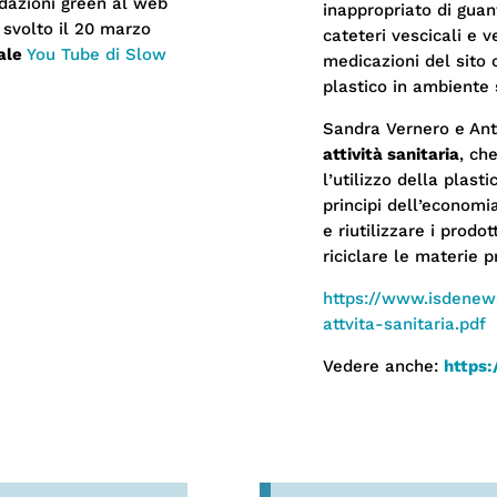
dazioni green al web
inappropriato di guant
è svolto il 20 marzo
cateteri vescicali e v
ale
You Tube di Slow
medicazioni del sito 
plastico in ambiente 
Sandra Vernero e Ant
attività sanitaria
, ch
l’utilizzo della plast
principi dell’economi
e riutilizzare i prodo
riciclare le materie p
https://www.isdenew
attvita-sanitaria.pdf
Vedere anche:
https: