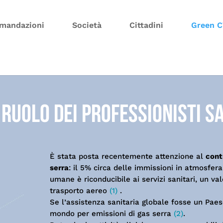
mandazioni
Società
Cittadini
Green 
 ruolo dei professionisti s
È stata posta recentemente attenzione al
contr
serra
: il 5% circa delle immissioni in atmosfera
umane è riconducibile ai servizi sanitari, un val
trasporto aereo
(1)
.
Se l’assistenza sanitaria globale fosse un Paes
mondo per emissioni di gas serra
(2)
.