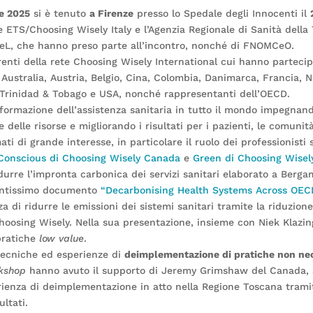
e 2025
si è tenuto
a Firenze
presso lo Spedale degli Innocenti il
ETS/Choosing Wisely Italy e l’Agenzia Regionale di Sanità della 
PMeL, che hanno preso parte all’incontro, nonché di FNOMCeO.
erenti della rete Choosing Wisely International cui hanno parteci
 Australia, Austria, Belgio, Cina, Colombia, Danimarca, Francia, N
, Trinidad & Tobago e USA, nonché rappresentanti dell’OECD.
sformazione dell’assistenza sanitaria in tutto il mondo impegnand
lle risorse e migliorando i risultati per i pazienti, le comunità
ati di grande interesse, in particolare il ruolo dei professionist
Conscious di Choosing Wisely Canada
e
Green di Choosing Wisely
durre l’impronta carbonica dei servizi sanitari elaborato a Berga
centissimo documento
“Decarbonising Health Systems Across OEC
a di ridurre le emissioni dei sistemi sanitari tramite la riduzion
hoosing Wisely. Nella sua presentazione, insieme con Niek Klaz
 pratiche
low value
.
tecniche ed esperienze di
deimplementazione di pratiche non ne
kshop
hanno avuto il supporto di Jeremy Grimshaw del Canada,
ienza di deimplementazione in atto nella Regione Toscana tramite
ultati.