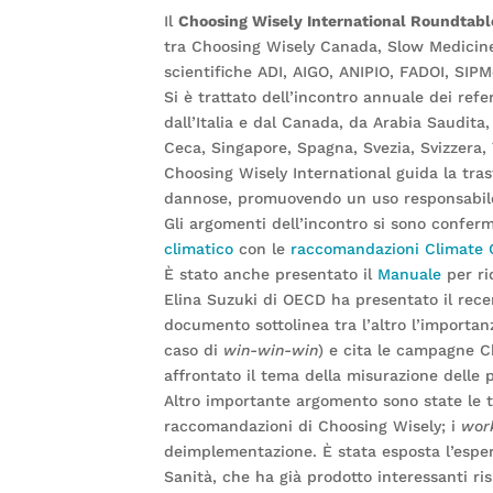
Il
Choosing Wisely International Roundtabl
tra Choosing Wisely Canada, Slow Medicine 
scientifiche ADI, AIGO, ANIPIO, FADOI, SI
Si è trattato dell’incontro annuale dei ref
dall’Italia e dal Canada, da Arabia Saudita,
Ceca, Singapore, Spagna, Svezia, Svizzera
Choosing Wisely International guida la tra
dannose, promuovendo un uso responsabile de
Gli argomenti dell’incontro si sono conferm
climatico
con le
raccomandazioni Climate 
È stato anche presentato il
Manuale
per ri
Elina Suzuki di OECD ha presentato il re
documento sottolinea tra l’altro l’importanz
caso di
win-win-win
) e cita le campagne C
affrontato il tema della misurazione delle
Altro importante argomento sono state le 
raccomandazioni di Choosing Wisely; i
wor
deimplementazione. È stata esposta l’esper
Sanità, che ha già prodotto interessanti ris