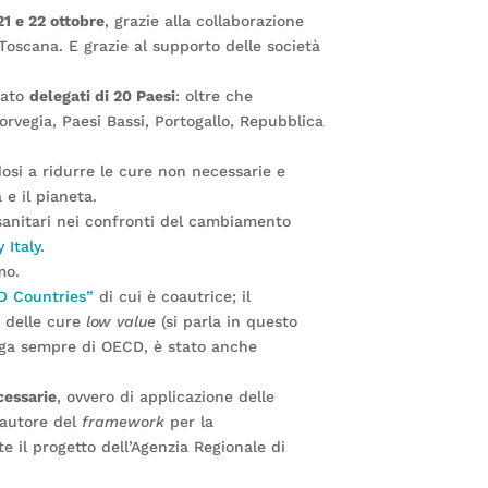
21 e 22 ottobre
, grazie alla collaborazione
Toscana. E grazie al supporto delle società
pato
delegati di 20 Paesi
: oltre che
orvegia, Paesi Bassi, Portogallo, Repubblica
osi a ridurre le cure non necessarie e
 e il pianeta.
i sanitari nei confronti del cambiamento
 Italy
.
mo.
D Countries”
di cui è coautrice; il
e delle cure
low value
(si parla in questo
inga sempre di OECD, è stato anche
cessarie
, ovvero di applicazione delle
 autore del
framework
per la
 il progetto dell’Agenzia Regionale di