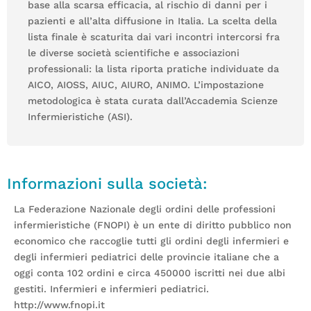
base alla scarsa efficacia, al rischio di danni per i
pazienti e all’alta diffusione in Italia. La scelta della
lista finale è scaturita dai vari incontri intercorsi fra
le diverse società scientifiche e associazioni
professionali: la lista riporta pratiche individuate da
AICO, AIOSS, AIUC, AIURO, ANIMO. L’impostazione
metodologica è stata curata dall’Accademia Scienze
Infermieristiche (ASI).
Informazioni sulla società:
La Federazione Nazionale degli ordini delle professioni
infermieristiche (FNOPI) è un ente di diritto pubblico non
economico che raccoglie tutti gli ordini degli infermieri e
degli infermieri pediatrici delle provincie italiane che a
oggi conta 102 ordini e circa 450000 iscritti nei due albi
gestiti. Infermieri e infermieri pediatrici.
http://www.fnopi.it