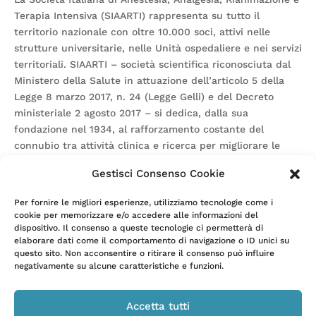
Terapia Intensiva (SIAARTI) rappresenta su tutto il
territorio nazionale con oltre 10.000 soci, attivi nelle
strutture universitarie, nelle Unità ospedaliere e nei servizi
territoriali. SIAARTI – società scientifica riconosciuta dal
Ministero della Salute in attuazione dell’articolo 5 della
Legge 8 marzo 2017, n. 24 (Legge Gelli) e del Decreto
ministeriale 2 agosto 2017 – si dedica, dalla sua
fondazione nel 1934, al rafforzamento costante del
connubio tra attività clinica e ricerca per migliorare le
linee guida, i protocolli terapeutici e la sicurezza dei
Gestisci Consenso Cookie
pazienti, permettendo e facilitando il confronto e la
discussione tra migliaia di Anestesisti-Rianimatori e
Per fornire le migliori esperienze, utilizziamo tecnologie come i
contribuendo alla crescita nelle più diverse aree culturali
cookie per memorizzare e/o accedere alle informazioni del
che caratterizzano una professione così complessa,
dispositivo. Il consenso a queste tecnologie ci permetterà di
elaborare dati come il comportamento di navigazione o ID unici su
affascinante e carica di responsabilità: Anestesia e
questo sito. Non acconsentire o ritirare il consenso può influire
medicina perioperatoria; Rianimazione e terapia intensiva;
negativamente su alcune caratteristiche e funzioni.
Medicina critica dell’emergenza; Dolore e cure palliative;
Medicina iperbarica; Cure materno-infantili. www.siaarti.it
Accetta tutti