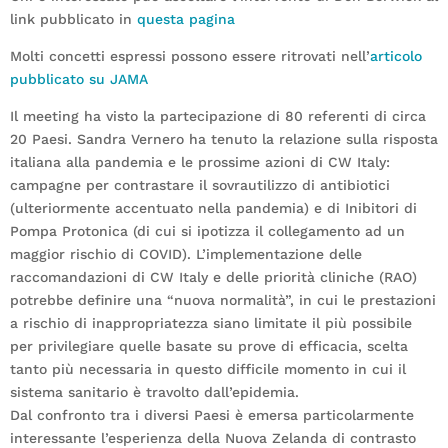
link pubblicato in
questa pagina
Molti concetti espressi possono essere ritrovati nell’
articolo
pubblicato su JAMA
Il meeting ha visto la partecipazione di 80 referenti di circa
20 Paesi. Sandra Vernero ha tenuto la relazione sulla risposta
italiana alla pandemia e le prossime azioni di CW Italy:
campagne per contrastare il sovrautilizzo di antibiotici
(ulteriormente accentuato nella pandemia) e di Inibitori di
Pompa Protonica (di cui si ipotizza il collegamento ad un
maggior rischio di COVID). L’implementazione delle
raccomandazioni di CW Italy e delle priorità cliniche (RAO)
potrebbe definire una “nuova normalità”, in cui le prestazioni
a rischio di inappropriatezza siano limitate il più possibile
per privilegiare quelle basate su prove di efficacia, scelta
tanto più necessaria in questo difficile momento in cui il
sistema sanitario è travolto dall’epidemia.
Dal confronto tra i diversi Paesi è emersa particolarmente
interessante l’esperienza della Nuova Zelanda di contrasto